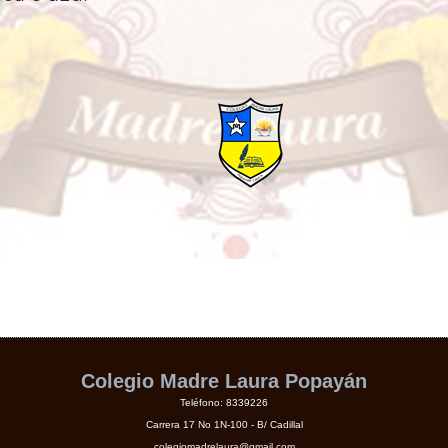
Colegio Madre Laura Popayán
Teléfono: 8339226
Carrera 17 No 1N-100 - B/ Cadillal
colegiomadrelaura@gmail.com